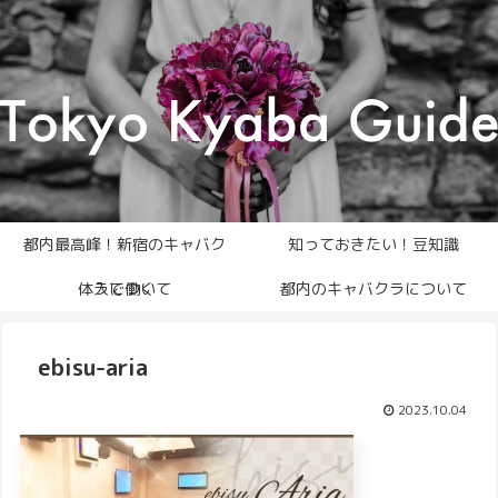
Kyaba Guide Tokyo
都内最高峰！新宿のキャバク
知っておきたい！豆知識
体入について
ラで働く
都内のキャバクラについて
ebisu-aria
2023.10.04