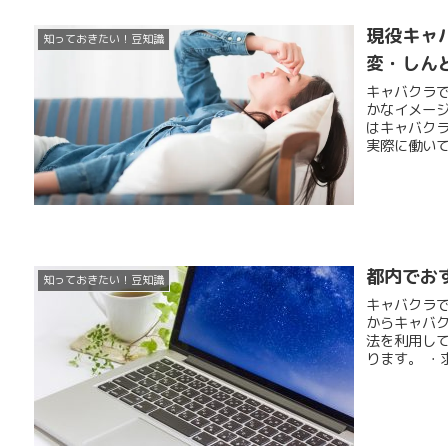
現役キャ
知っておきたい！豆知識
変・しん
キャバクラ
かなイメー
はキャバク
実際に働いて
都内でお
知っておきたい！豆知識
キャバクラ
からキャバ
法を利用し
ります。 ・