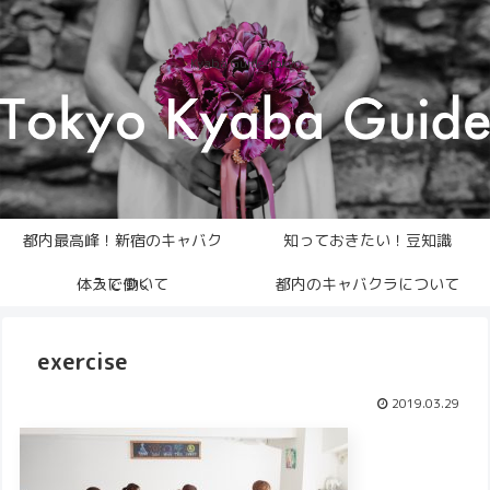
Kyaba Guide Tokyo
都内最高峰！新宿のキャバク
知っておきたい！豆知識
体入について
ラで働く
都内のキャバクラについて
exercise
2019.03.29