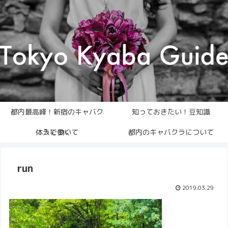
Kyaba Guide Tokyo
都内最高峰！新宿のキャバク
知っておきたい！豆知識
体入について
ラで働く
都内のキャバクラについて
run
2019.03.29