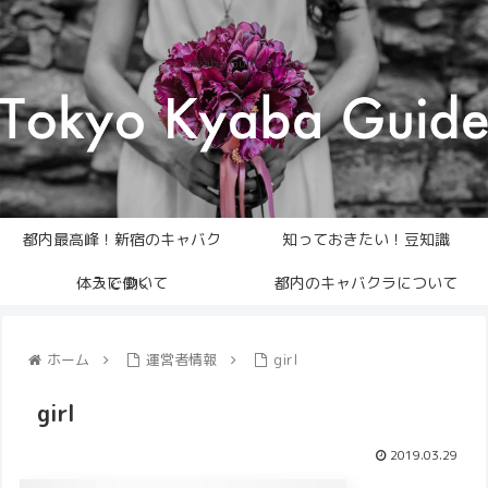
Kyaba Guide Tokyo
都内最高峰！新宿のキャバク
知っておきたい！豆知識
体入について
ラで働く
都内のキャバクラについて
ホーム
運営者情報
girl
girl
2019.03.29